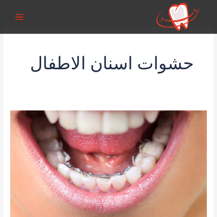
خطي
لى
لمحتوى
حشوات اسنان الاطفال
التقويم
الداخلى