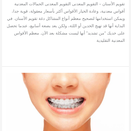
تقويم الأسنان – التقويم المعدنى التقويم المعدنى الحمالات المعدنية
أقواس معدنية، وعادة الخيار الأقواس أكثر بأسعار معقولة، قوية جدا،
ويمكن استخدامها لتصحيح معظم أنواع المشاكل دغة تقويم الأسنان. في
البداية أنها قد تهيج الخدين أو اللثة، ولكن بعد بضعة أسابيع، عندما تحصل
على خديك “من تشديد” أنها ليست مشكلة بعد الآن. معظم الأقواس
المعدنية التقليدية
قراءة المزيد »
التقويم
الشفاف