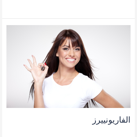
قراءة المزيد »
الفاريونييرز
الفاريونييرز
تجميل الأسنان
/
admin