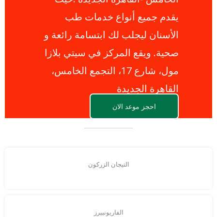
يقدم جميع أنواع خدمات طب
الأسنان ليجلب لك ابتسامة رائعة و
صحية. ويقع المركز في سيتي بلازا
مول، شارع 17، التجمع الخامس،
القاهرة الجديدة
احجز موعد الان
التيجان الزركون
الفاريونييرز